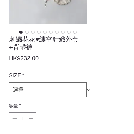
刺繡花花♥縷空針織外套
+背帶褲
價
HK$232.00
格
SIZE
*
數量
*