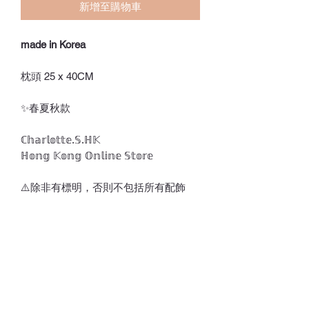
新增至購物車
made in Korea
枕頭 25 x 40CM
✨春夏秋款
ℂ𝕙𝕒𝕣𝕝𝕠𝕥𝕥𝕖.𝕊.ℍ𝕂
ℍ𝕠𝕟𝕘 𝕂𝕠𝕟𝕘 𝕆𝕟𝕝𝕚𝕟𝕖 𝕊𝕥𝕠𝕣𝕖
⚠️除非有標明，否則不包括所有配飾
⚠️訂貨期為付款後7-21天
*請留意，所有貨品不設退換*
💎💵接受銀行轉賬/𝑷𝒂𝒚𝒎𝒆/𝑭𝑷𝑺/𝑨𝒍𝒊𝒑𝒂𝒚/
𝑾𝒆𝒄𝒉𝒂𝒕𝑷𝒂𝒚