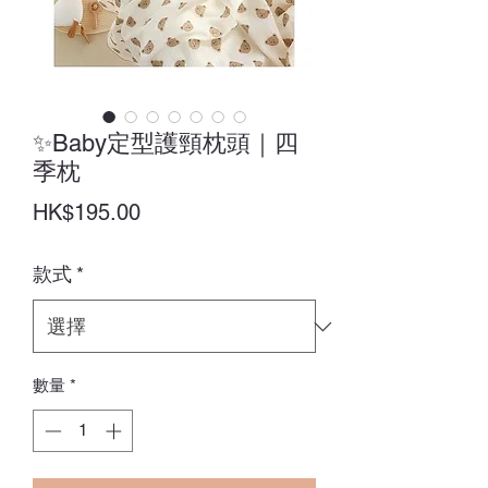
✨Baby定型護頸枕頭｜四
季枕
價
HK$195.00
格
款式
*
數量
*