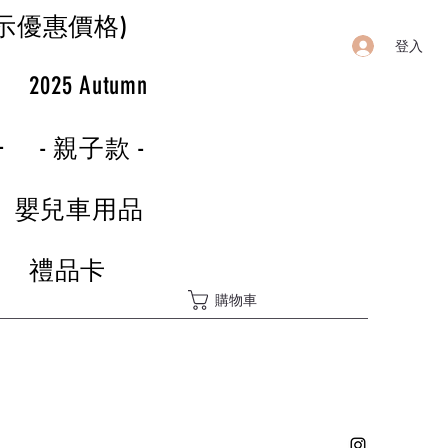
示優惠價格)
登入
r
2025 Autumn
-
- 親子款 -
嬰兒車用品
禮品卡
購物車