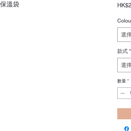
ni保溫袋
HK$2
Colou
選
款式
*
選
數量
*