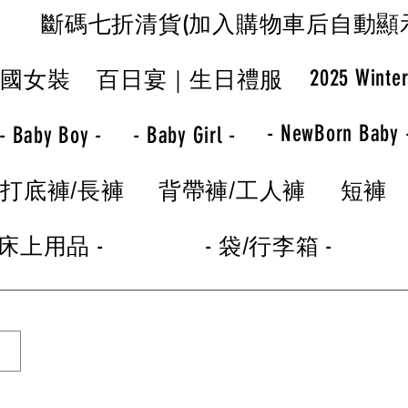
斷碼七折清貨(加入購物車后自動顯
2025 Winte
韓國女裝
百日宴｜生日禮服
- NewBorn Baby 
- Baby Boy -
- Baby Girl -
打底褲/長褲
背帶褲/工人褲
短褲
 床上用品 -
- 袋/行李箱 -