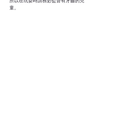
所以在玩耍時請務必監督有牙齒的兒
童。
- 嬰兒需在父母的監督下使用本產品。
洗滌注意事項：
1. 建議手洗，在陰涼處晾乾。
2. 建議使用溫和的洗滌劑溶液(嬰兒洗滌
劑)手洗，請勿漂白、加熱、煮沸或扭
曲。
3. 使用洗衣機可能會令產品變形或損
壞，請用毛巾印乾水份，然後在陰涼處
自然晾乾。
4. 請勿在水中長時間浸泡或煮沸。
5. 洗滌後可能縮水。
6. 洗滌後，如果鈴鐺在棉花中結塊而聽
不到聲音，請用手將其鬆開。
Whatsapp:
60502113