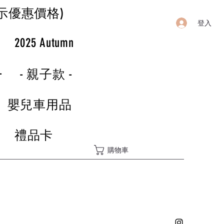
示優惠價格)
登入
r
2025 Autumn
-
- 親子款 -
嬰兒車用品
禮品卡
購物車