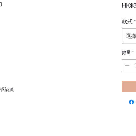
巾
HK$3
款式
*
選
數量
*
)或染絲