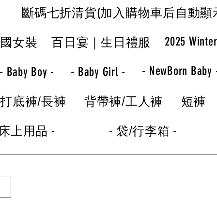
斷碼七折清貨(加入購物車后自動顯
2025 Winte
韓國女裝
百日宴｜生日禮服
- NewBorn Baby 
- Baby Boy -
- Baby Girl -
打底褲/長褲
背帶褲/工人褲
短褲
 床上用品 -
- 袋/行李箱 -