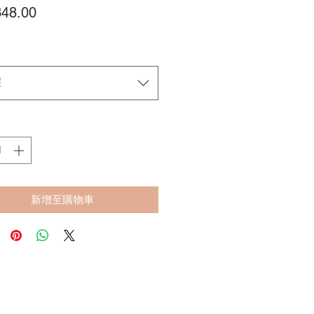
價
48.00
格
擇
新增至購物車