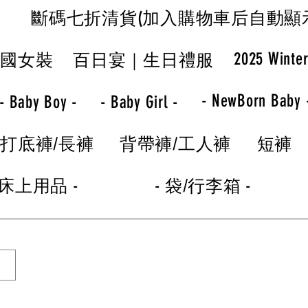
斷碼七折清貨(加入購物車后自動顯
2025 Winte
韓國女裝
百日宴｜生日禮服
- NewBorn Baby 
- Baby Boy -
- Baby Girl -
打底褲/長褲
背帶褲/工人褲
短褲
 床上用品 -
- 袋/行李箱 -