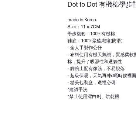
Dot to Dot 有機棉學步
made in Korea
Size：11 x 7CM
學步襪套：100%有機棉
鞋底：100%聚酯纖維(防滑)
- 全人手製作公仔
- 布料使用有機天鵝絨，質感柔
棉，提升了吸濕性和透氣性
- 腳腕上配有像筋，不易脫落
- 超級保暖，天氣再凍d嘅時候裡
- 精美包裝盒，送禮必備
*建議手洗
*禁止使用漂白劑、烘乾機