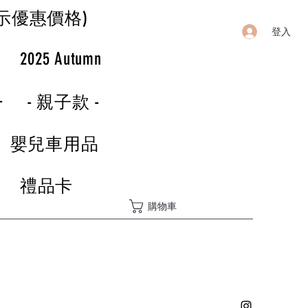
示優惠價格)
登入
r
2025 Autumn
-
- 親子款 -
嬰兒車用品
禮品卡
購物車