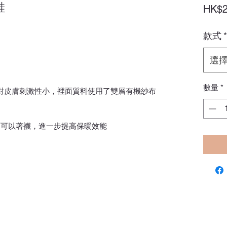
鞋
HK$2
款式
*
選
數量
*
軟對皮膚刺激性小，裡面質料使用了雙層有機紗布
面可以著襪，進一步提高保暖效能