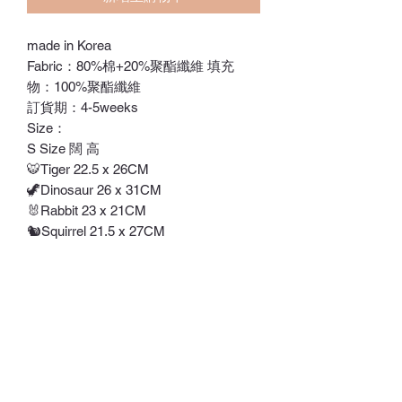
made in Korea
Fabric：80%棉+20%聚酯纖維 填充
物：100%聚酯纖維
訂貨期：4-5weeks
Size：
S Size 闊 高
🐯Tiger 22.5 x 26CM
🦖Dinosaur 26 x 31CM
🐰Rabbit 23 x 21CM
🐿️Squirrel 21.5 x 27CM
🐻Bear 21.5 x 27CM
- 質料軟糯的安撫公仔
- 給分離焦慮症狀的BB一個安全感
*建議手洗
*過於頻繁地清洗有機會有稍微變色的
情況
*不可使用脫水模式，不可浸泡
*清洗後日遊棉花結塊情況而無法發出