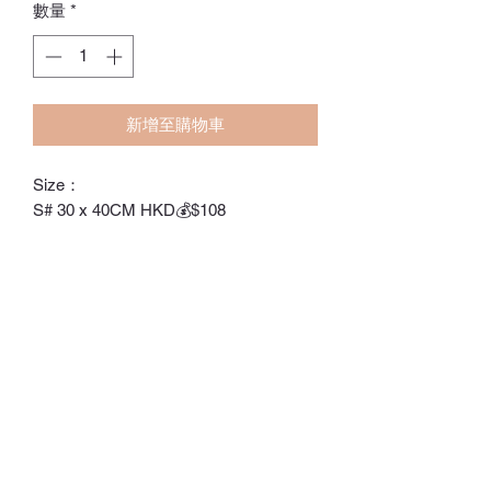
數量
*
新增至購物車
Size：
S# 30 x 40CM HKD💰$108
M# 50 x 70CM HKD💰$138
L# 70 x 90CM HKD💰$185
XL# 70 x 120CM HKD💰$205
ℂ𝕙𝕒𝕣𝕝𝕠𝕥𝕥𝕖.𝕊.ℍ𝕂
ℍ𝕠𝕟𝕘 𝕂𝕠𝕟𝕘 𝕆𝕟𝕝𝕚𝕟𝕖 𝕊𝕥𝕠𝕣𝕖
⚠️訂貨期為付款後14-28日
⚠️除非有標明，否則不包括所有配飾
⚠️請留意，所有貨品不設退換/退款