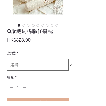
Q版縫紉棉腸仔攬枕
價
HK$328.00
格
款式
*
數量
*
新增至購物車