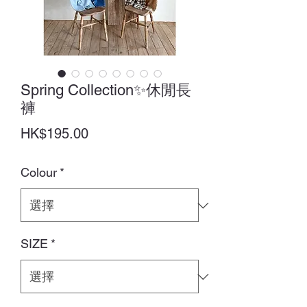
Spring Collection✨休閒長
褲
價
HK$195.00
格
Colour
*
SIZE
*