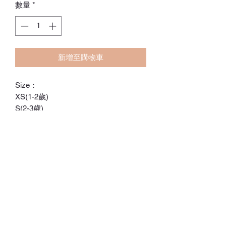
數量
*
新增至購物車
Size：
XS(1-2歲)
S(2-3歲)
M(3-4歲)
L(4-5歲)
XL(6-7歲)
ℂ𝕙𝕒𝕣𝕝𝕠𝕥𝕥𝕖.𝕊.ℍ𝕂
ℍ𝕠𝕟𝕘 𝕂𝕠𝕟𝕘 𝕆𝕟𝕝𝕚𝕟𝕖 𝕊𝕥𝕠𝕣𝕖
⚠️訂貨期為付款後14-28日
⚠️除非有標明，否則不包括所有配飾
⚠️請留意，所有貨品不設退換/退款