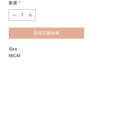
數量
*
新增至購物車
Size：
66CM
73CM
80CM
90CM
ℂ𝕙𝕒𝕣𝕝𝕠𝕥𝕥𝕖.𝕊.ℍ𝕂
ℍ𝕠𝕟𝕘 𝕂𝕠𝕟𝕘 𝕆𝕟𝕝𝕚𝕟𝕖 𝕊𝕥𝕠𝕣𝕖
⚠️訂貨期為付款後14-28日
⚠️除非有標明，否則不包括所有配飾
⚠️請留意，所有貨品不設退換/退款