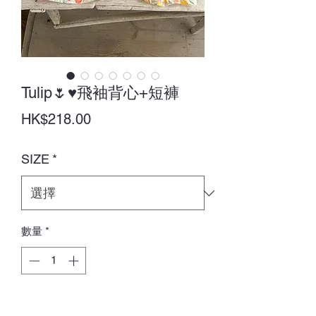
Tulip🌷♥飛袖背心+短褲
價
HK$218.00
格
SIZE
*
數量
*
新增至購物車