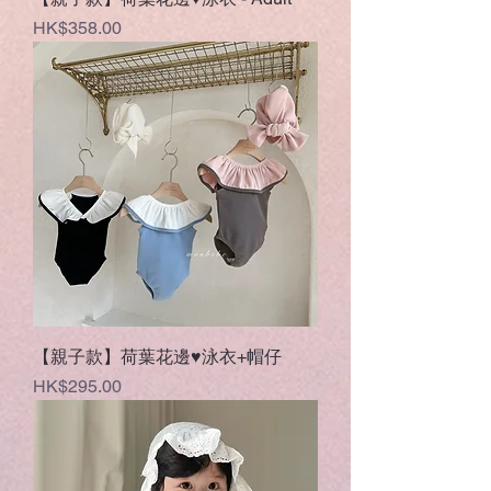
Price
HK$358.00
【親子款】荷葉花邊♥泳衣+帽仔
Price
HK$295.00