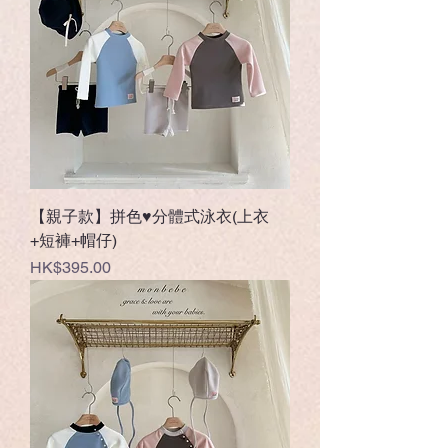
【親子款】拼色♥分體式泳衣(上衣
+短褲+帽仔)
Price
HK$395.00