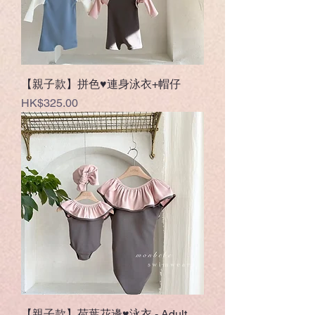
【親子款】拼色♥連身泳衣+帽仔
Price
HK$325.00
【親子款】荷葉花邊♥泳衣 - Adult