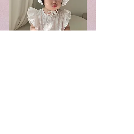
【親子款】縷空刺繡花♥短袖夾衣+帽
仔
Price
HK$255.00