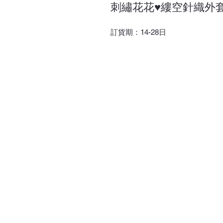
刺繡花花♥縷空針織外
訂貨期：14-28日