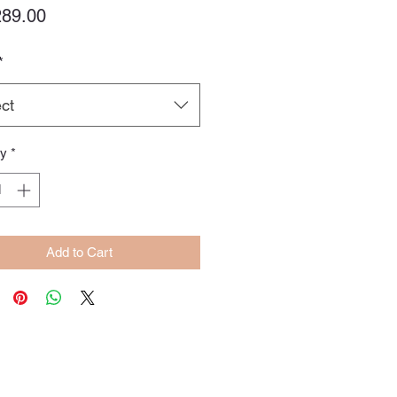
Price
89.00
*
ct
ty
*
Add to Cart