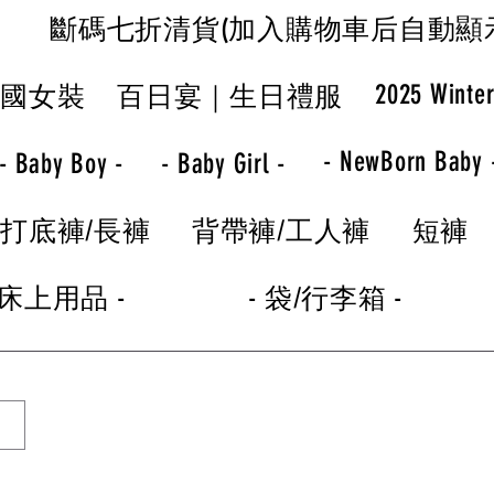
斷碼七折清貨(加入購物車后自動顯
2025 Winte
韓國女裝
百日宴｜生日禮服
- NewBorn Baby 
- Baby Boy -
- Baby Girl -
打底褲/長褲
背帶褲/工人褲
短褲
 床上用品 -
- 袋/行李箱 -