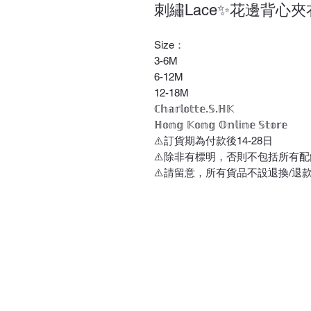
刺繡Lace✨花邊背心夾
Size：
3-6M
6-12M
12-18M
ℂ𝕙𝕒𝕣𝕝𝕠𝕥𝕥𝕖.𝕊.ℍ𝕂
ℍ𝕠𝕟𝕘 𝕂𝕠𝕟𝕘 𝕆𝕟𝕝𝕚𝕟𝕖 𝕊𝕥𝕠𝕣𝕖
⚠️訂貨期為付款後14-28日
⚠️除非有標明，否則不包括所有配
⚠️請留意，所有貨品不設退換/退