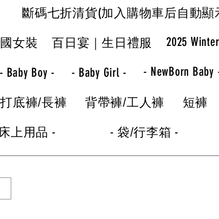
斷碼七折清貨(加入購物車后自動顯
2025 Winte
韓國女裝
百日宴｜生日禮服
- NewBorn Baby 
- Baby Boy -
- Baby Girl -
打底褲/長褲
背帶褲/工人褲
短褲
 床上用品 -
- 袋/行李箱 -