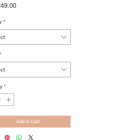
Price
49.00
r
*
ct
*
ct
ty
*
Add to Cart