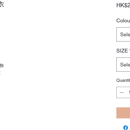
衣
HK$2
Colou
Sele
SIZE
Sele
飾
款
Quanti