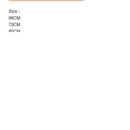
Size：
66CM
73CM
80CM
90CM
ℂ𝕙𝕒𝕣𝕝𝕠𝕥𝕥𝕖.𝕊.ℍ𝕂
ℍ𝕠𝕟𝕘 𝕂𝕠𝕟𝕘 𝕆𝕟𝕝𝕚𝕟𝕖 𝕊𝕥𝕠𝕣𝕖
⚠️訂貨期為付款後14-28日
⚠️除非有標明，否則不包括所有配飾
⚠️請留意，所有貨品不設退換/退款
Whatsapp:
60502113
©2022 by Charlotte S. Proudly created with Wix.com