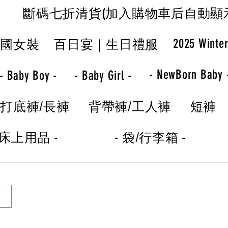
斷碼七折清貨(加入購物車后自動顯
2025 Winte
韓國女裝
百日宴｜生日禮服
- NewBorn Baby 
- Baby Boy -
- Baby Girl -
打底褲/長褲
背帶褲/工人褲
短褲
 床上用品 -
- 袋/行李箱 -