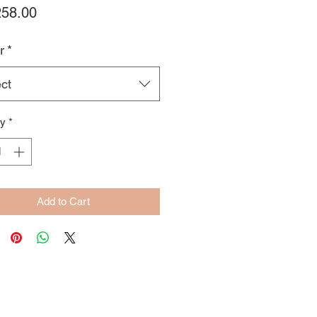
Price
58.00
r
*
ct
ty
*
Add to Cart