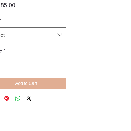
Price
85.00
*
ct
ty
*
Add to Cart