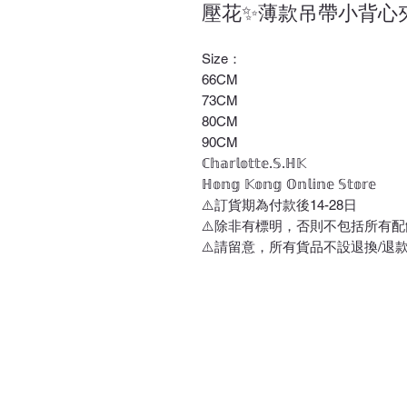
壓花✨薄款吊帶小背心
Size：
66CM
73CM
80CM
90CM
ℂ𝕙𝕒𝕣𝕝𝕠𝕥𝕥𝕖.𝕊.ℍ𝕂
ℍ𝕠𝕟𝕘 𝕂𝕠𝕟𝕘 𝕆𝕟𝕝𝕚𝕟𝕖 𝕊𝕥𝕠𝕣𝕖
⚠️訂貨期為付款後14-28日
⚠️除非有標明，否則不包括所有配
⚠️請留意，所有貨品不設退換/退