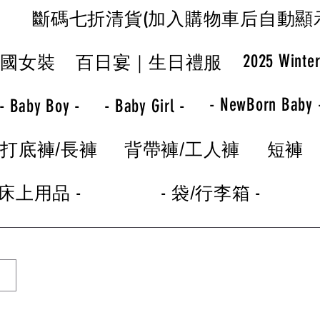
斷碼七折清貨(加入購物車后自動顯
2025 Winte
韓國女裝
百日宴｜生日禮服
- NewBorn Baby 
- Baby Boy -
- Baby Girl -
打底褲/長褲
背帶褲/工人褲
短褲
 床上用品 -
- 袋/行李箱 -