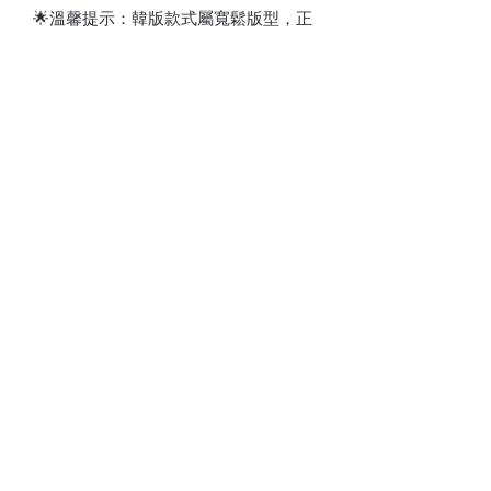
🌟溫馨提示：韓版款式屬寬鬆版型，正
規標準碼，按身高碼選擇
⚠️訂貨期為付款後7-21天
*請留意，所有貨品不設退換*
💎💵接受銀行轉賬/𝑷𝒂𝒚𝒎𝒆/𝑭𝑷𝑺/𝑨𝒍𝒊𝒑𝒂𝒚/
𝑾𝒆𝒄𝒉𝒂𝒕𝑷𝒂𝒚
📱 請注意貨品或會因光線/電話/電腦顯
示器不同而存在輕微色差(尤其留意韓國
款式因拍攝效果/後期製作相片偏沉，實
物與相片顏色不一)
Whatsapp:
60502113