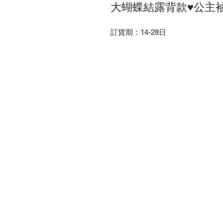
大蝴蝶結露背款♥公主
訂貨期：14-28日