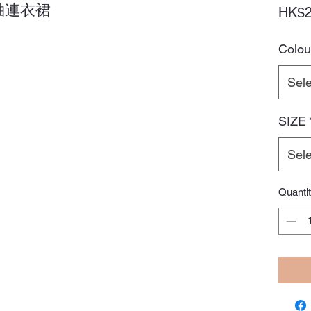
袖連衣裙
HK$2
Colou
Sele
SIZE
Sele
Quanti