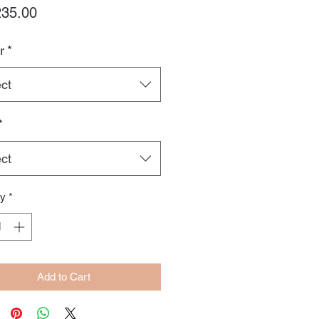
Price
35.00
r
*
ct
*
ct
ty
*
Add to Cart