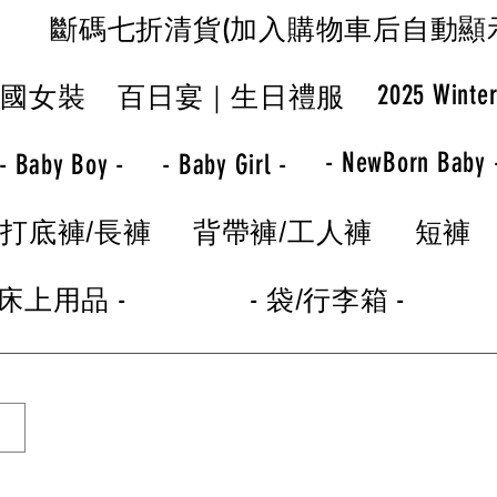
斷碼七折清貨(加入購物車后自動顯
2025 Winte
韓國女裝
百日宴｜生日禮服
- NewBorn Baby 
- Baby Boy -
- Baby Girl -
打底褲/長褲
背帶褲/工人褲
短褲
 床上用品 -
- 袋/行李箱 -