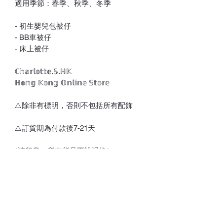
適用季節：春季、秋季、冬季
- 初生嬰兒包被仔
- BB車被仔
- 床上被仔
ℂ𝕙𝕒𝕣𝕝𝕠𝕥𝕥𝕖.𝕊.ℍ𝕂
ℍ𝕠𝕟𝕘 𝕂𝕠𝕟𝕘 𝕆𝕟𝕝𝕚𝕟𝕖 𝕊𝕥𝕠𝕣𝕖
⚠️除非有標明，否則不包括所有配飾
⚠️訂貨期為付款後7-21天
*請留意，所有貨品不設退換*
💎💵接受銀行轉賬/𝑷𝒂𝒚𝒎𝒆/𝑭𝑷𝑺/𝑨𝒍𝒊𝒑𝒂𝒚/
𝑾𝒆𝒄𝒉𝒂𝒕𝑷𝒂𝒚
📱 請注意貨品或會因光線/電話/電腦顯
示器不同而存在輕微色差(尤其留意韓國