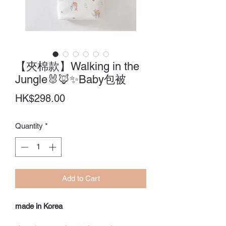
【夾棉款】Walking in the
Jungle🐰🦊✨Baby包被
Price
HK$298.00
Quantity
*
Add to Cart
made in Korea