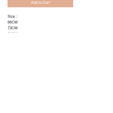
Add to Cart
Size：
66CM
73CM
80CM
90CM
ℂ𝕙𝕒𝕣𝕝𝕠𝕥𝕥𝕖.𝕊.ℍ𝕂
ℍ𝕠𝕟𝕘 𝕂𝕠𝕟𝕘 𝕆𝕟𝕝𝕚𝕟𝕖 𝕊𝕥𝕠𝕣𝕖
⚠️訂貨期為付款後14-28日
⚠️除非有標明，否則不包括所有配飾
⚠️請留意，所有貨品不設退換/退款
Whatsapp:
60502113