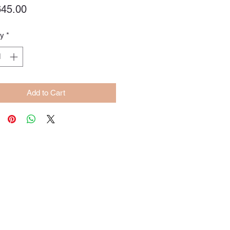
Price
45.00
ty
*
Add to Cart