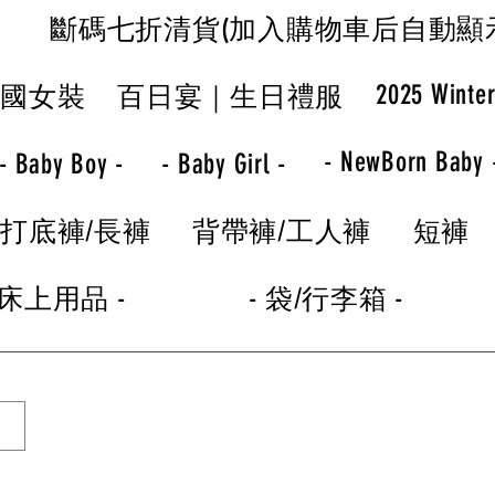
斷碼七折清貨(加入購物車后自動顯
2025 Winte
韓國女裝
百日宴｜生日禮服
- NewBorn Baby 
- Baby Boy -
- Baby Girl -
打底褲/長褲
背帶褲/工人褲
短褲
 床上用品 -
- 袋/行李箱 -