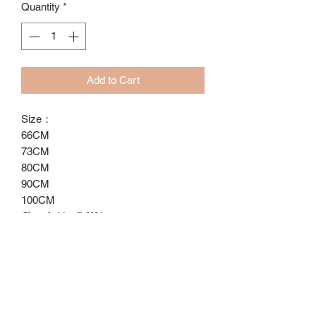
Quantity
*
Add to Cart
Size：
66CM
73CM
80CM
90CM
100CM
ℂ𝕙𝕒𝕣𝕝𝕠𝕥𝕥𝕖.𝕊.ℍ𝕂
ℍ𝕠𝕟𝕘 𝕂𝕠𝕟𝕘 𝕆𝕟𝕝𝕚𝕟𝕖 𝕊𝕥𝕠𝕣𝕖
⚠️訂貨期為付款後14-28日
⚠️除非有標明，否則不包括所有配飾
⚠️請留意，所有貨品不設退換/退款
#babyclothes #bb衫 #hkbaby #hkbb #
送禮首選 #新生兒禮物 #滿月禮物