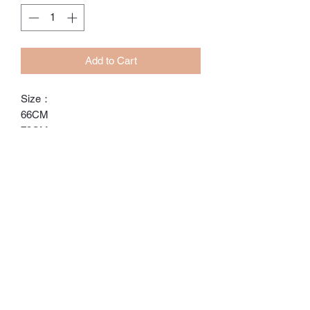
Add to Cart
Size：
66CM
73CM
80CM
90CM
ℂ𝕙𝕒𝕣𝕝𝕠𝕥𝕥𝕖.𝕊.ℍ𝕂
ℍ𝕠𝕟𝕘 𝕂𝕠𝕟𝕘 𝕆𝕟𝕝𝕚𝕟𝕖 𝕊𝕥𝕠𝕣𝕖
⚠️訂貨期為付款後14-28日
⚠️除非有標明，否則不包括所有配飾
⚠️請留意，所有貨品不設退換/退款