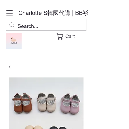
Charlotte S
韓國代購 | BB衫
Cart