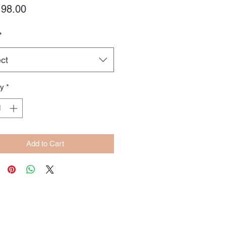
Price
98.00
*
ct
ty
*
Add to Cart