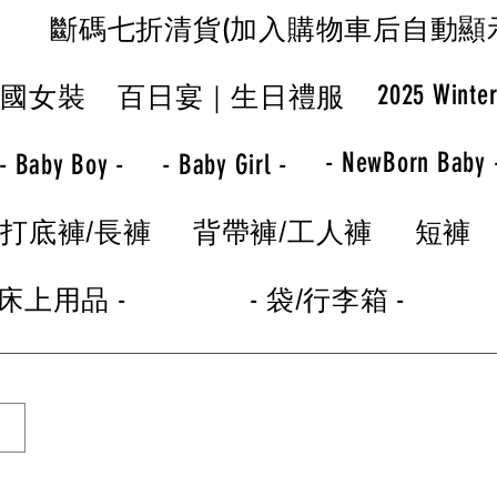
斷碼七折清貨(加入購物車后自動顯
2025 Winte
韓國女裝
百日宴｜生日禮服
- NewBorn Baby 
- Baby Boy -
- Baby Girl -
打底褲/長褲
背帶褲/工人褲
短褲
 床上用品 -
- 袋/行李箱 -