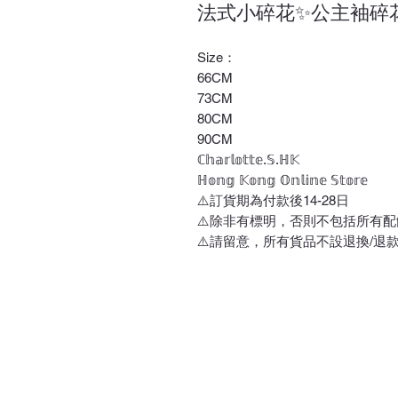
法式小碎花✨公主袖碎
Size：
66CM
73CM
80CM
90CM
ℂ𝕙𝕒𝕣𝕝𝕠𝕥𝕥𝕖.𝕊.ℍ𝕂
ℍ𝕠𝕟𝕘 𝕂𝕠𝕟𝕘 𝕆𝕟𝕝𝕚𝕟𝕖 𝕊𝕥𝕠𝕣𝕖
⚠️訂貨期為付款後14-28日
⚠️除非有標明，否則不包括所有配
⚠️請留意，所有貨品不設退換/退