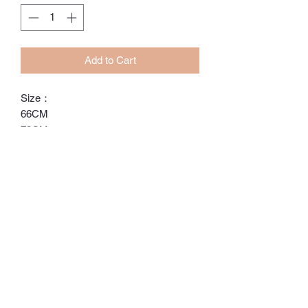
Add to Cart
Size：
66CM
73CM
80CM
90CM
ℂ𝕙𝕒𝕣𝕝𝕠𝕥𝕥𝕖.𝕊.ℍ𝕂
ℍ𝕠𝕟𝕘 𝕂𝕠𝕟𝕘 𝕆𝕟𝕝𝕚𝕟𝕖 𝕊𝕥𝕠𝕣𝕖
⚠️訂貨期為付款後14-28日
⚠️除非有標明，否則不包括所有配飾
⚠️請留意，所有貨品不設退換/退款