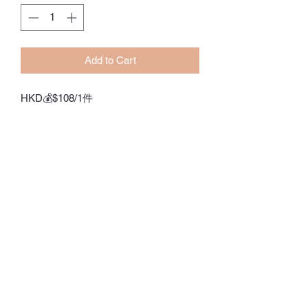
Add to Cart
HKD💰$108/1件
HKD💰$195/2件
如選擇購買兩件，請將心儀的款式加入
購物車，結帳時選擇現金支付
(FPS/Alipay/FPS)，直接下單，我地會
儘快計算優惠價格後與你聯絡❤️
Free Size
訂貨期：14-28日
Whatsapp:
60502113