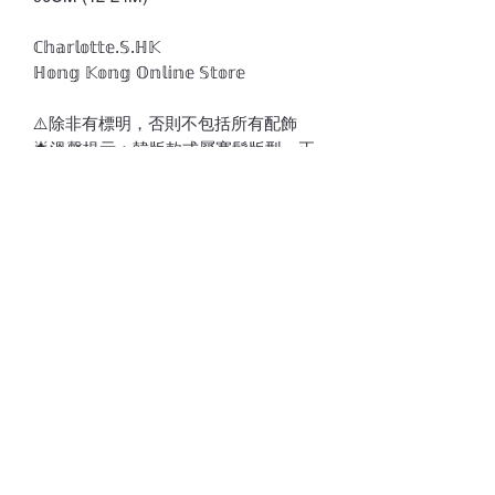
ℂ𝕙𝕒𝕣𝕝𝕠𝕥𝕥𝕖.𝕊.ℍ𝕂
ℍ𝕠𝕟𝕘 𝕂𝕠𝕟𝕘 𝕆𝕟𝕝𝕚𝕟𝕖 𝕊𝕥𝕠𝕣𝕖
⚠️除非有標明，否則不包括所有配飾
🌟溫馨提示：韓版款式屬寬鬆版型，正
規標準碼，按身高碼選擇
🌟人工測量會有1-3CM誤差
⚠️訂貨期為付款後7-21天
*請留意，所有貨品不設退換*
💎💵接受銀行轉賬/𝑷𝒂𝒚𝒎𝒆/𝑭𝑷𝑺/𝑨𝒍𝒊𝒑𝒂𝒚/
𝑾𝒆𝒄𝒉𝒂𝒕𝑷𝒂𝒚
📱 請注意貨品或會因光線/電話/電腦顯
示器不同而存在輕微色差(尤其留意韓國
款式因拍攝效果/後期製作相片偏沉，實