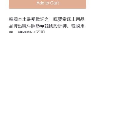
Add to Cart
韓國本土最受歡迎之一嘅嬰童床上用品
品牌出嘅午睡墊❤️韓國設計師、韓國用
料、韓國製做🇰🇷
採用約550g柔軟加厚棉製作，舒適嘅觸
感
✅ 四季適用
ℂ𝕙𝕒𝕣𝕝𝕠𝕥𝕥𝕖.𝕊.ℍ𝕂
ℍ𝕠𝕟𝕘 𝕂𝕠𝕟𝕘 𝕆𝕟𝕝𝕚𝕟𝕖 𝕊𝕥𝕠𝕣𝕖
⚠️訂貨期為付款後14-28日
Whatsapp:
60502113
©2022 by Charlotte S. Proudly created with Wix.com