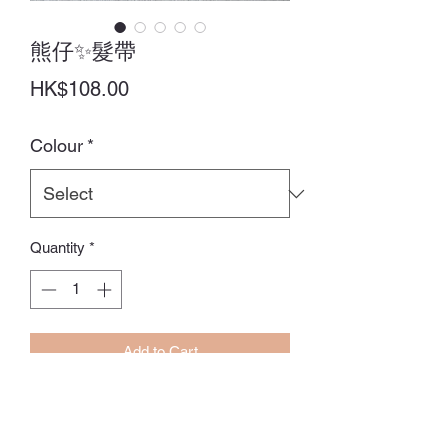
熊仔✨髮帶
Price
HK$108.00
Colour
*
Quantity
*
Add to Cart
Size：0-18M