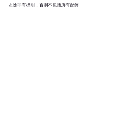
⚠️除非有標明，否則不包括所有配飾
🌟溫馨提示：按身高選擇尺寸
⚠️訂貨期為付款後7-21天
*請留意，所有貨品不設退換*
💎💵接受銀行轉賬/𝑷𝒂𝒚𝒎𝒆/𝑭𝑷𝑺/𝑨𝒍𝒊𝒑𝒂𝒚/
𝑾𝒆𝒄𝒉𝒂𝒕𝑷𝒂𝒚
📱 請注意貨品或會因光線/電話/電腦顯
示器不同而存在輕微色差(尤其留意韓國
款式因拍攝效果/後期製作相片偏沉，實
物與相片顏色不一)