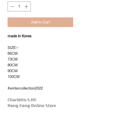
Add to Cart
made in Korea
SIZE✨
66CM
73CM
80CM
90CM
100CM
#wintercollection2022
ℂ𝕙𝕒𝕣𝕝𝕠𝕥𝕥𝕖.𝕊.ℍ𝕂
ℍ𝕠𝕟𝕘 𝕂𝕠𝕟𝕘 𝕆𝕟𝕝𝕚𝕟𝕖 𝕊𝕥𝕠𝕣𝕖