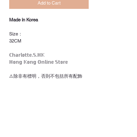
Add to Cart
Made in Korea
Size：
32CM
ℂ𝕙𝕒𝕣𝕝𝕠𝕥𝕥𝕖.𝕊.ℍ𝕂
ℍ𝕠𝕟𝕘 𝕂𝕠𝕟𝕘 𝕆𝕟𝕝𝕚𝕟𝕖 𝕊𝕥𝕠𝕣𝕖
⚠️除非有標明，否則不包括所有配飾
⚠️訂貨期為付款後7-21天
*請留意，所有貨品不設退換*
💎💵接受銀行轉賬/𝑷𝒂𝒚𝒎𝒆/𝑭𝑷𝑺/𝑨𝒍𝒊𝒑𝒂𝒚/
𝑾𝒆𝒄𝒉𝒂𝒕𝑷𝒂𝒚