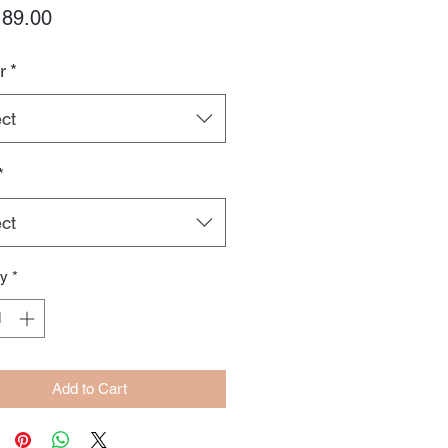
Price
89.00
r
*
ct
*
ct
ty
*
Add to Cart