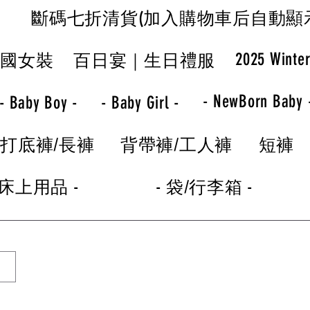
斷碼七折清貨(加入購物車后自動顯
2025 Winte
韓國女裝
百日宴｜生日禮服
- NewBorn Baby 
- Baby Boy -
- Baby Girl -
打底褲/長褲
背帶褲/工人褲
短褲
 床上用品 -
- 袋/行李箱 -