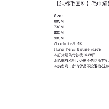
【純棉毛圈料】毛巾繡熊
Size：
66CM
73CM
80CM
90CM
ℂ𝕙𝕒𝕣𝕝𝕠𝕥𝕥𝕖.𝕊.ℍ𝕂
ℍ𝕠𝕟𝕘 𝕂𝕠𝕟𝕘 𝕆𝕟𝕝𝕚𝕟𝕖 𝕊𝕥𝕠𝕣𝕖
⚠️訂貨期為付款後14-28日
⚠️除非有標明，否則不包括所有配
⚠️請留意，所有貨品不設退換/退