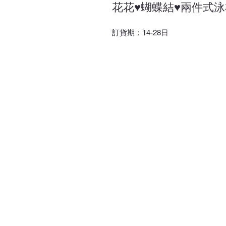
花花♥蝴蝶結♥兩件式泳
訂貨期：14-28日