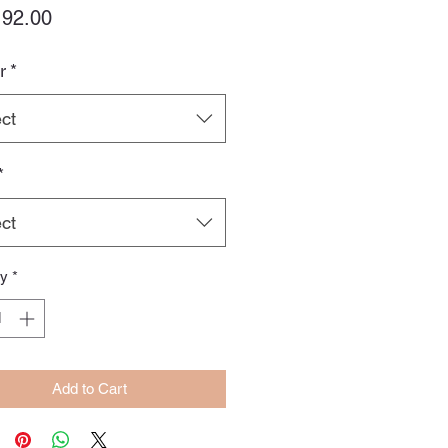
Price
92.00
r
*
ct
*
ct
ty
*
Add to Cart