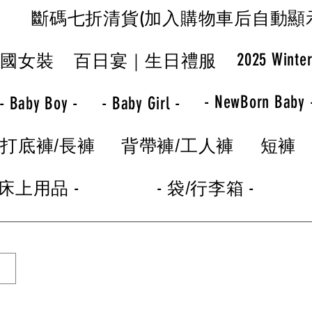
斷碼七折清貨(加入購物車后自動顯
2025 Winte
韓國女裝
百日宴｜生日禮服
- NewBorn Baby 
- Baby Boy -
- Baby Girl -
打底褲/長褲
背帶褲/工人褲
短褲
 床上用品 -
- 袋/行李箱 -