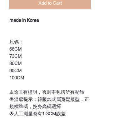
Add to Cart
made in Korea
尺碼：
66CM
73CM
80CM
90CM
100CM
⚠️除非有標明，否則不包括所有配飾
🌟溫馨提示：韓版款式屬寬鬆版型，正
規標準碼，按身高碼選擇
🌟人工測量會有1-3CM誤差
⚠️訂貨期為付款後7-21天