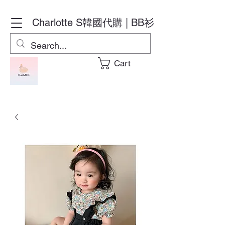
Charlotte S
韓國代購 | BB衫
Cart