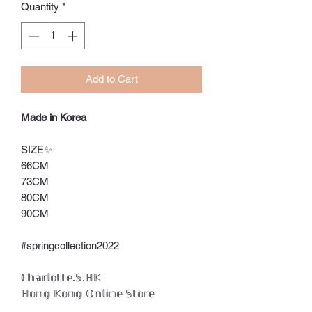
Quantity
*
Add to Cart
Made in Korea
SIZE✨
66CM
73CM
80CM
90CM
#springcollection2022
ℂ𝕙𝕒𝕣𝕝𝕠𝕥𝕥𝕖.𝕊.ℍ𝕂
ℍ𝕠𝕟𝕘 𝕂𝕠𝕟𝕘 𝕆𝕟𝕝𝕚𝕟𝕖 𝕊𝕥𝕠𝕣𝕖