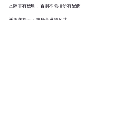
⚠️除非有標明，否則不包括所有配飾
🌟溫馨提示：按身高選擇尺寸
⚠️訂貨期為付款後7-21天
*請留意，所有貨品不設退換*
💎💵接受銀行轉賬/𝑷𝒂𝒚𝒎𝒆/𝑭𝑷𝑺/𝑨𝒍𝒊𝒑𝒂𝒚/
𝑾𝒆𝒄𝒉𝒂𝒕𝑷𝒂𝒚
📱 請注意貨品或會因光線/電話/電腦顯
示器不同而存在輕微色差(尤其留意韓國
款式因拍攝效果/後期製作相片偏沉，實
物與相片顏色不一)