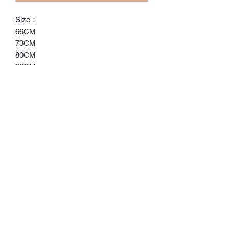
Size：
66CM
73CM
80CM
90CM
100CM
ℂ𝕙𝕒𝕣𝕝𝕠𝕥𝕥𝕖.𝕊.ℍ𝕂
ℍ𝕠𝕟𝕘 𝕂𝕠𝕟𝕘 𝕆𝕟𝕝𝕚𝕟𝕖 𝕊𝕥𝕠𝕣𝕖
⚠️訂貨期為付款後14-28日
⚠️除非有標明，否則不包括所有配飾
⚠️請留意，所有貨品不設退換/退款
Whatsapp:
60502113