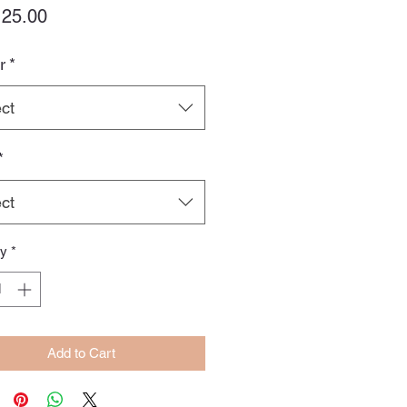
Price
25.00
r
*
ct
*
ct
ty
*
Add to Cart