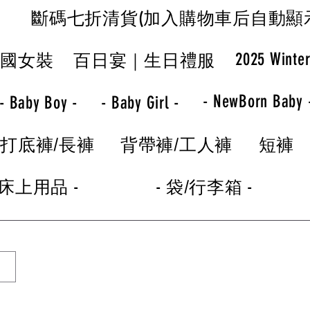
斷碼七折清貨(加入購物車后自動顯
2025 Winte
韓國女裝
百日宴｜生日禮服
- NewBorn Baby 
- Baby Boy -
- Baby Girl -
打底褲/長褲
背帶褲/工人褲
短褲
 床上用品 -
- 袋/行李箱 -