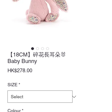
【18CM】碎花長耳朵🐰
Baby Bunny
Price
HK$278.00
SIZE
*
Colour
*