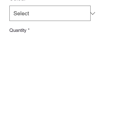
Quantity
*
Add to Cart
ʙʀɪᴛɪsʜ ʙʀᴀɴᴅ
Whatsapp:
60502113