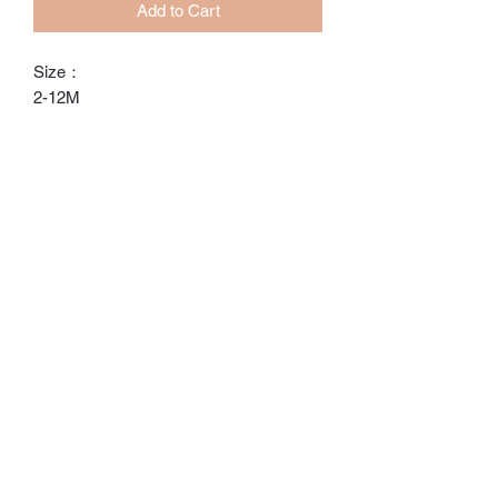
Add to Cart
Size：
2-12M
12-18M
ℂ𝕙𝕒𝕣𝕝𝕠𝕥𝕥𝕖.𝕊.ℍ𝕂
ℍ𝕠𝕟𝕘 𝕂𝕠𝕟𝕘 𝕆𝕟𝕝𝕚𝕟𝕖 𝕊𝕥𝕠𝕣𝕖
⚠️訂貨期為付款後14-28日
⚠️除非有標明，否則不包括所有配飾
⚠️請留意，所有貨品不設退換/退款
Whatsapp:
60502113
©2022 by Charlotte S. Proudly created with Wix.com