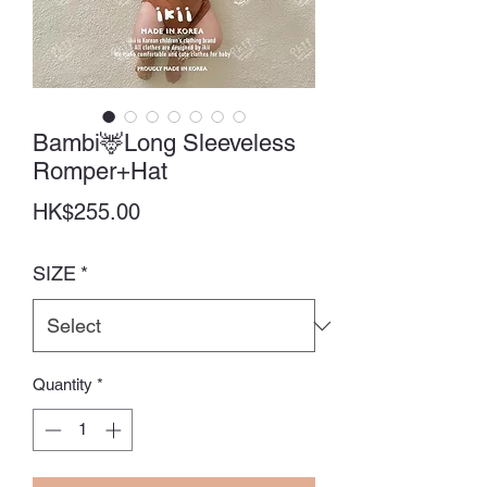
Bambi🦌Long Sleeveless
Romper+Hat
Price
HK$255.00
SIZE
*
Quantity
*