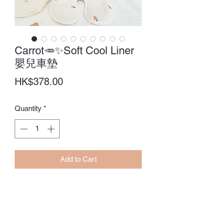
Carrot🥕✨Soft Cool Liner
嬰兒車墊
Price
HK$378.00
Quantity
*
Add to Cart
Size：41 x 74CM
訂貨期：14-28日