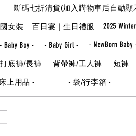
斷碼七折清貨(加入購物車后自動顯
2025 Winte
韓國女裝
百日宴｜生日禮服
- NewBorn Baby 
- Baby Boy -
- Baby Girl -
打底褲/長褲
背帶褲/工人褲
短褲
 床上用品 -
- 袋/行李箱 -