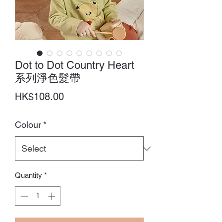
Dot to Dot Country Heart
系列淨色髮帶
Price
HK$108.00
Colour
*
Quantity
*