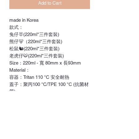
Add to Cart
made in Korea
款式：
兔仔🐰(220ml*三件套裝)
熊仔🐻（220ml*三件套裝)
松鼠🐿️(220ml*三件套裝)
老虎仔🐯(220ml*三件套裝)
Size：220ml - 寬 80mm x 長93mm
Material：
容器：Tritan 110 °C 安全耐熱
蓋子：聚丙100 °C/TPE 100 °C (抗菌材
質)
- 測量刻度標示
- 密封式不怕食物溢出
- 美國食品藥品管理局FDA認證
- PCR材質結合玻璃透明度和塑料不易
破裂優
- 容器不易被上色&殘留味道 (可以裝各