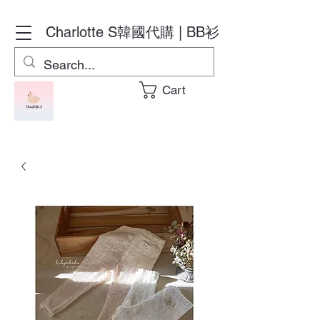
Charlotte S
韓國代購 | BB衫
Cart