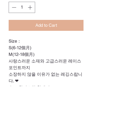
Add to Cart
Size：
S(6-12個月)
M(12-18個月)
사랑스러운 소재와 고급스러운 레이스
포인트까지
소장하지 않을 이유가 없는 레깅스랍니
다. ❤
슈트,원피스와 함께여도
맨투맨과 함께여도 빛날 아이템이에요!
靚到dum一聲嘅打底褲超值得擁有
簡單地襯夾衣&連衣裙都會好好睇嘅單
品🥰
ℂ𝕙𝕒𝕣𝕝𝕠𝕥𝕥𝕖.𝕊.ℍ𝕂
ℍ𝕠𝕟𝕘 𝕂𝕠𝕟𝕘 𝕆𝕟𝕝𝕚𝕟𝕖 𝕊𝕥𝕠𝕣𝕖