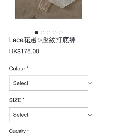
Lace花邊✨壓紋打底褲
Price
HK$178.00
Colour
*
SIZE
*
Quantity
*