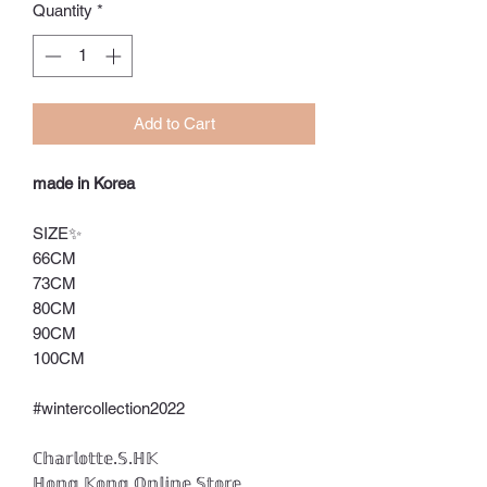
Quantity
*
Add to Cart
made in Korea
SIZE✨
66CM
73CM
80CM
90CM
100CM
#wintercollection2022
ℂ𝕙𝕒𝕣𝕝𝕠𝕥𝕥𝕖.𝕊.ℍ𝕂
ℍ𝕠𝕟𝕘 𝕂𝕠𝕟𝕘 𝕆𝕟𝕝𝕚𝕟𝕖 𝕊𝕥𝕠𝕣𝕖