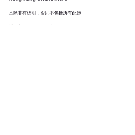
⚠️除非有標明，否則不包括所有配飾
🌟溫馨提示：按身高選擇尺寸
⚠️訂貨期為付款後7-21天
*請留意，所有貨品不設退換*
💎💵接受銀行轉賬/𝑷𝒂𝒚𝒎𝒆/𝑭𝑷𝑺/𝑨𝒍𝒊𝒑𝒂𝒚/
𝑾𝒆𝒄𝒉𝒂𝒕𝑷𝒂𝒚
📱 請注意貨品或會因光線/電話/電腦顯
示器不同而存在輕微色差(尤其留意韓國
款式因拍攝效果/後期製作相片偏沉，實
物與相片顏色不一)