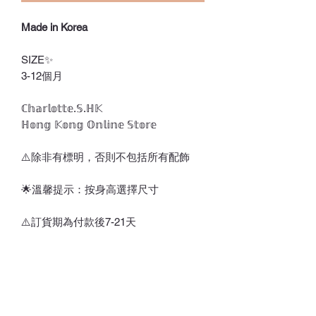
Made in Korea
SIZE✨
3-12個月
ℂ𝕙𝕒𝕣𝕝𝕠𝕥𝕥𝕖.𝕊.ℍ𝕂
ℍ𝕠𝕟𝕘 𝕂𝕠𝕟𝕘 𝕆𝕟𝕝𝕚𝕟𝕖 𝕊𝕥𝕠𝕣𝕖
⚠️除非有標明，否則不包括所有配飾
🌟溫馨提示：按身高選擇尺寸
⚠️訂貨期為付款後7-21天
*請留意，所有貨品不設退換*
💎💵接受銀行轉賬/𝑷𝒂𝒚𝒎𝒆/𝑭𝑷𝑺/𝑨𝒍𝒊𝒑𝒂𝒚/
𝑾𝒆𝒄𝒉𝒂𝒕𝑷𝒂𝒚