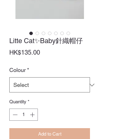
Litte Cat✨Baby針織帽仔
Price
HK$135.00
Colour
*
Quantity
*
Add to Cart