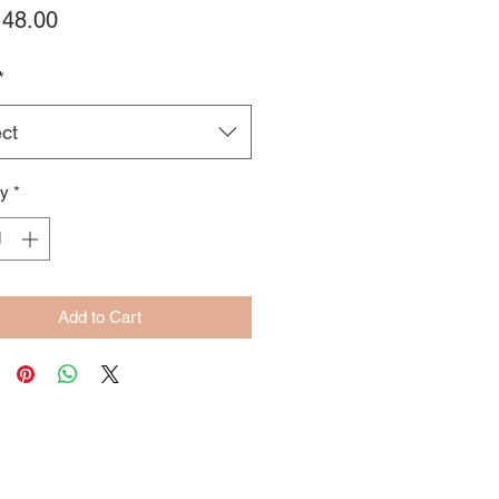
Price
48.00
*
ct
ty
*
Add to Cart