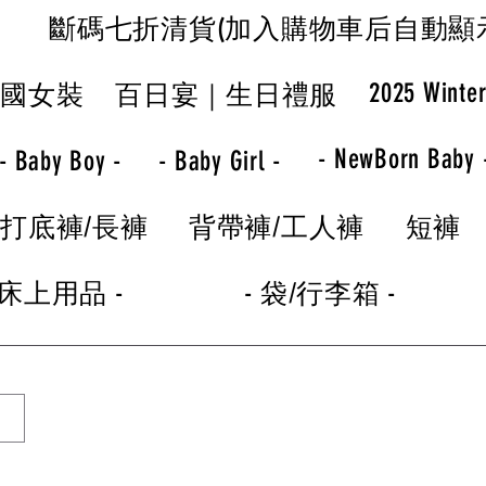
斷碼七折清貨(加入購物車后自動顯
2025 Winte
韓國女裝
百日宴｜生日禮服
- NewBorn Baby 
- Baby Boy -
- Baby Girl -
打底褲/長褲
背帶褲/工人褲
短褲
 床上用品 -
- 袋/行李箱 -